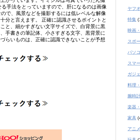
が上がっています。イミシルは写真でいったん撮
せる手法をとっていますので、肝になるのは画像
ヤフ
なので、風景などを撮影するには低レベルな解像
特集
(
十分と言えます。 正確に認識させるポイントと
いこと、細かすぎない文字サイズで、白背景に黒
映画
に、手書きの筆記体、小さすぎる文字、黒背景に
みづらいものは、正確に認識できないことが予想
スポ
パソ
スマ
ガジ
料理
腕時
楽器
家具
(
アニ
玩具
(