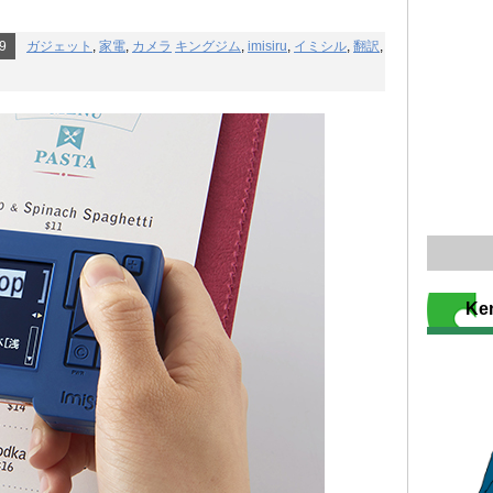
29
ガジェット
,
家電
,
カメラ
キングジム
,
imisiru
,
イミシル
,
翻訳
,
K