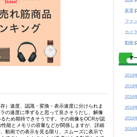
家電
(
ファ
カメ
動物
(
ア
2018
2018
2018
保存）速度、認識・変換・表示速度に分けられま
2018
メラの速度に準ずると思って良さそうだし、解像
2016
いるため期待できそうです。その画像をOCRが認
の性能とメモリの容量などが関係しますが、詳細
2016
が、動画での表示を見る限り、スムーズに表示で