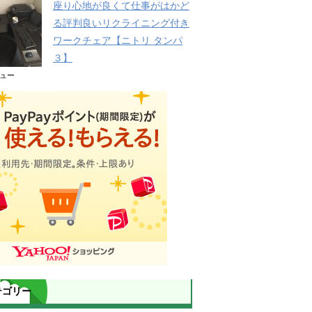
座り心地が良くて仕事がはかど
る評判良いリクライニング付き
ワークチェア【ニトリ タンパ
３】
ビュー
テゴリー