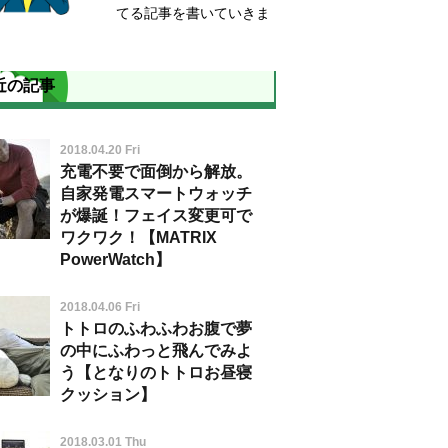
てる記事を書いていきま
近の記事
2018.04.20 Fri
充電不要で面倒から解放。
自家発電スマートウォッチ
が爆誕！フェイス変更可で
ワクワク！【MATRIX
PowerWatch】
2018.04.06 Fri
トトロのふわふわお腹で夢
の中にふわっと飛んでみよ
う【となりのトトロお昼寝
クッション】
2018.03.01 Thu