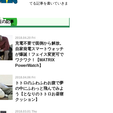
てる記事を書いていきま
近の記事
2018.04.20 Fri
充電不要で面倒から解放。
自家発電スマートウォッチ
が爆誕！フェイス変更可で
ワクワク！【MATRIX
PowerWatch】
2018.04.06 Fri
トトロのふわふわお腹で夢
の中にふわっと飛んでみよ
う【となりのトトロお昼寝
クッション】
2018.03.01 Thu