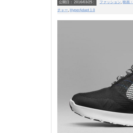
公開日：
2016/03/25
:
ファッション
,
映画
チャー
,
HyperAdapt 1.0