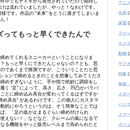
、作中でもナイキから発売されていたので期待し
アニ
だけは流れていましたが、やっと！なわけです。
玩具
(
模様です。作品の “未来” をとうに過ぎてしまいま
せん！
家電
(
ズってもっと早くできたんで
ファ
カメ
動物
(
で締めてくれるスニーカーということになりま
と？もっと早くにできたんじゃないの？とも、思
ヤフ
なのであくまで推測ですが、こういうことだと思
特集
(
ションで締めるときのことを想像してみてくださ
と締めすぎないように、手や指で絶妙に調節をし
映画
く “足” によって、高さ、広さ、凹凸がバラバ
置ごとに締め込み具合が変わってくるはずですか
スポ
の “締め具合” があるわけです。この個人にカスタマ
パソ
自動的にやろうというのは、そう簡単なことでは
れば、「足の血が止まるぐらい締め付けられ
スマ
ず使えない！」などなど、クレームの嵐になるで
になる機能をやっと販売レベルまで高められたと
ガジ