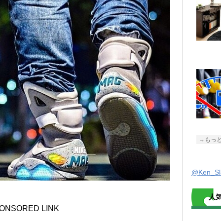
→もっ
@Ken_
人
ONSORED LINK