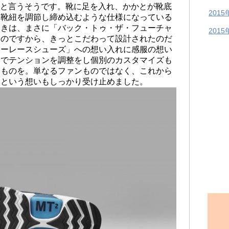
 1.0」と言うそうです。靴に足を入れ、かかとが靴底
2015
に靴紐を調節し締め込むような仕様になっている
動きは、まさに「バック・トゥ・ザ・フューチャ
2015
ものですから、きっとこだわって設計されたのだ
ワーレースシューズ」への想い入れに感服の想い
動でテンションを調整をし個別のカスタマイズも
るものを。単なるファンものではなく、これから
うという想いもしっかり受け止めました。