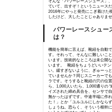
そんな「パワーレースシューズ」
ていて、出すぞ！というニュース
2016年にやっと発売にこぎ着けた
したけど、大したことじゃありま
パワーレースシュー
は？
機能を簡単に言えば、靴紐を自動
す。それって、そんなに難しいこ
います。技術的なところは未公開
います。 靴紐をちょうどいいテン
い。緩すぎないように、ぎゅーっ
ていませんか？同じスニーカーでも履
ラです。そうすると靴紐の穴の位
ら、1,000人いたら、1,000通り
イズされた締め具合を、センサで
無かったはずです。中途半端に作
た！」とか「ユルユルにしかなら
しょうね。恐らく、そういう根幹