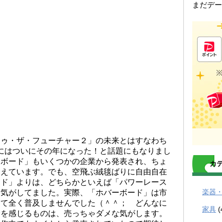
まだデー
トゥ・ザ・フューチャー２」の未来とはすなわち
5年にはついにその年になった！と話題にもなりまし
ーボード」もいくつかの企業から発表され、ちょ
カ
覚えています。でも、空飛ぶ絨毯ばりに自由自在
ード」よりは、どちらかといえば「パワーレース
楽器
な気がしてました。実際、「ホバーボード」は市
して全く普及しませんでした（＾＾； どんなに
家具
(
険を感じるものは、売っちゃダメな気がします。