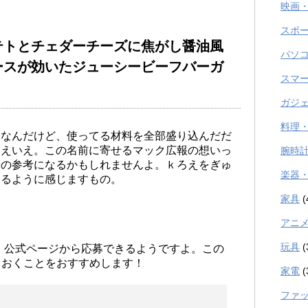
映画
スポ
テトとチェダーチーズに焦がし醤油風
パソ
ースが効いたジューシービーフバーガ
スマ
ガジ
料理
、なんだけど、使ってる材料を全部盛り込んだだ
いえいえ。この名前に寄せるマック広報の想いっ
腕時
際の参考になるかもしれませんよ。ｋろえをぎゅ
楽器
てるように感じますもの。
家具
(
アニ
玩具
(
だに、公式ページから応募できるようですよ。この
ておくことをおすすめします！
家電
(
ファ