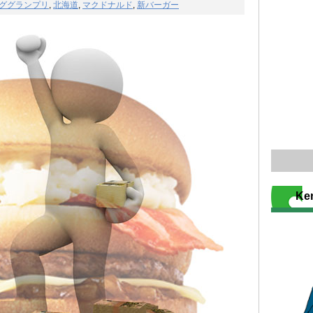
ググランプリ
,
北海道
,
マクドナルド
,
新バーガー
K