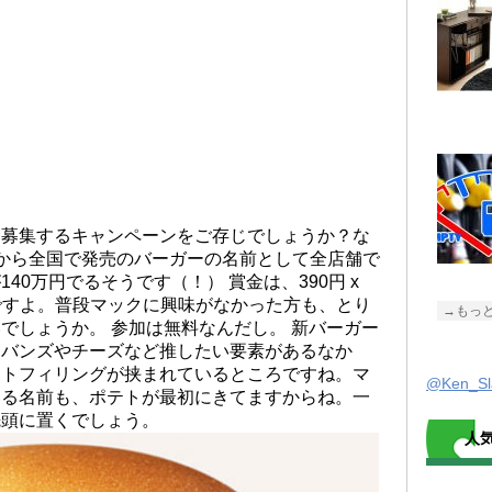
を募集するキャンペーンをご存じでしょうか？な
から全国で発売のバーガーの名前として全店舗で
40万円でるそうです（！） 賞金は、390円 x
そうですよ。普段マックに興味がなかった方も、とり
→もっ
でしょうか。 参加は無料なんだし。 新バーガー
。バンズやチーズなど推したい要素があるなか
テトフィリングが挟まれているところですね。マ
@Ken_
いる名前も、ポテトが最初にきてますからね。一
先頭に置くでしょう。
人