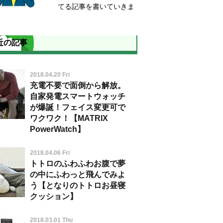
てる記事を書いていきま
近の記事
2018.04.20 Fri
充電不要で面倒から解放。
自家発電スマートウォッチ
が爆誕！フェイス変更可で
ワクワク！【MATRIX
PowerWatch】
2018.04.06 Fri
トトロのふわふわお腹で夢
の中にふわっと飛んでみよ
う【となりのトトロお昼寝
クッション】
2018.03.01 Thu