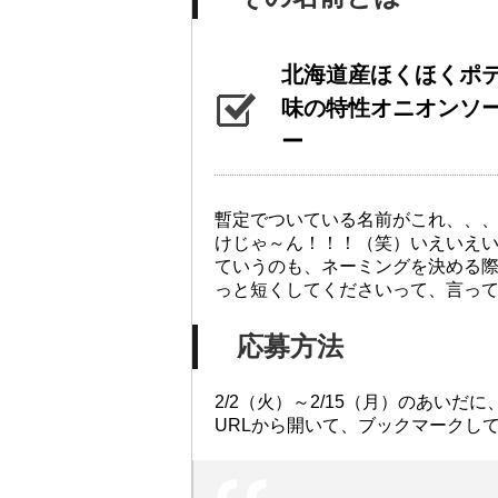
北海道産ほくほくポ
味の特性オニオンソ
ー
暫定でついている名前がこれ、、
けじゃ～ん！！！（笑）いえいえ
ていうのも、ネーミングを決める
っと短くしてくださいって、言っ
応募方法
2/2（火）～2/15（月）のあい
URLから開いて、ブックマークし