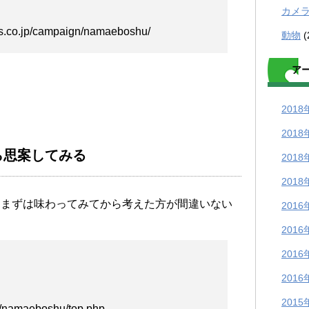
カメ
s.co.jp/campaign/namaeboshu/
動物
(
ア
2018
2018
ら思案してみる
2018
2018
、まずは味わってみてから考えた方が間違いない
2016
2016
2016
2016
2015
p/namaeboshu/top.php