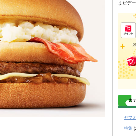
まだデー
カ
ヤフ
特集
(